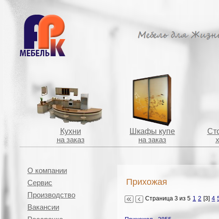
Кухни
Шкафы купе
Сто
на заказ
на заказ
О компании
Прихожая
Сервис
Производство
Страница 3 из 5
1
2
[3]
4
Вакансии